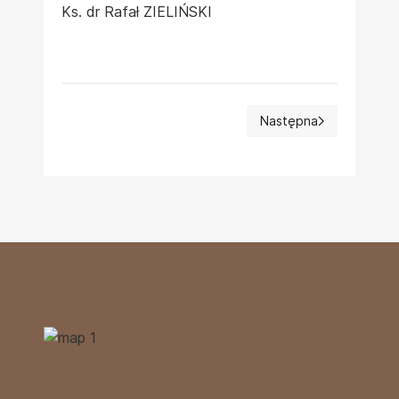
Ks. dr Rafał ZIELIŃSKI
Następna
Następna strona: Wyk