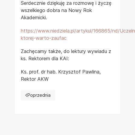
Serdecznie dziękuję za rozmowę i życzę
wszelkiego dobra na Nowy Rok
Akademicki.
https://www.niedziela.pl/artykul/166865/nd/Uczeln
ktorej-warto-zaufac
Zachęcamy także, do lektury wywiadu z
ks. Rektorem dla KAI:
Ks. prof. dr hab. Krzysztof Pawlina,
Rektor AKW
Poprzednia
Poprzednia strona: Uroczysta inauguracja roku akad