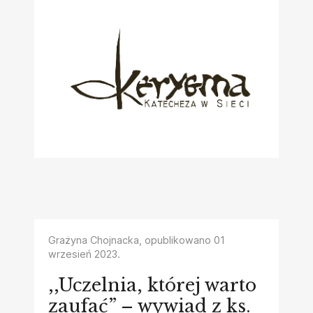
Grażyna Chojnacka, opublikowano
01
wrzesień 2023
.
,,Uczelnia, której warto
zaufać” – wywiad z ks.